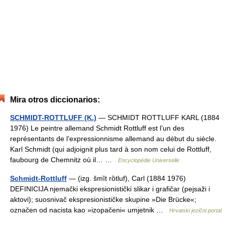
Mira otros diccionarios:
SCHMIDT-ROTTLUFF (K.)
— SCHMIDT ROTTLUFF KARL (1884
1976) Le peintre allemand Schmidt Rottluff est l’un des
représentants de l’expressionnisme allemand au début du siècle.
Karl Schmidt (qui adjoignit plus tard à son nom celui de Rottluff,
faubourg de Chemnitz où il… …
Encyclopédie Universelle
Schmidt-Rottluff
— (izg. šmȉt rȍtluf), Carl (1884 1976)
DEFINICIJA njemački ekspresionistički slikar i grafičar (pejsaži i
aktovi); suosnivač ekspresionističke skupine »Die Brücke«;
označen od nacista kao »izopačeni« umjetnik …
Hrvatski jezični portal