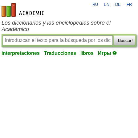
RU
EN
DE
FR
es-academic.com
Los diccionarios y las enciclopedias sobre el
Académico
¡Buscar!
interpretaciones
Traducciones
libros
Игры ⚽