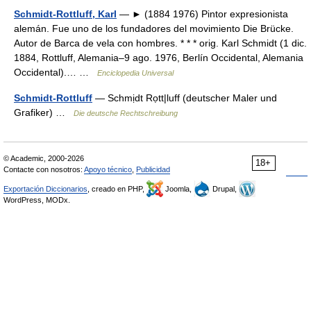
Schmidt-Rottluff, Karl
— ► (1884 1976) Pintor expresionista
alemán. Fue uno de los fundadores del movimiento Die Brücke.
Autor de Barca de vela con hombres. * * * orig. Karl Schmidt (1 dic.
1884, Rottluff, Alemania–9 ago. 1976, Berlín Occidental, Alemania
Occidental).… …
Enciclopedia Universal
Schmidt-Rottluff
— Schmịdt Rọtt|luff (deutscher Maler und
Grafiker) …
Die deutsche Rechtschreibung
© Academic, 2000-2026
18+
Contacte con nosotros:
Apoyo técnico
,
Publicidad
Exportación Diccionarios
, creado en PHP,
Joomla,
Drupal,
WordPress, MODx.